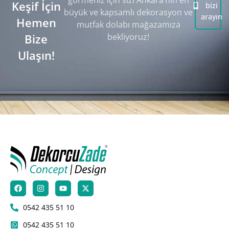
görmeniz için sizi Ankara’nın en
Keşif İçin
bizi
büyük ve kapsamlı dekorasyon ve
arayın
Hemen
mutfak dolabı mağazamıza
Bize
bekliyoruz!
Ulaşın!
0542 435 51 10
0542 435 51 10