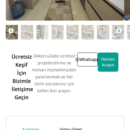
Ücretsiz
DekorcuZade ücretsiz
Hemen
Whatsapp
projelendirme ve
Keşif
Arayın
mimari hizmetimizden
İçin
yararlanmak ve her
Bizimle
türlü sorularınız için
İletişime
lütfen bizi arayın.
Geçin
Açıklama
Video Galeri