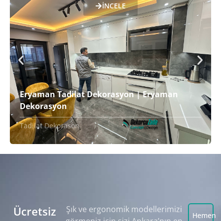
İNCELE
Eryaman Tadilat Dekorasyon | Eryaman
Dekorasyon
Tadilat Dekorason
Ücretsiz
Şık ve ergonomik modellerimizi
Hemen