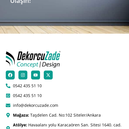
Ulaşın!
0542 435 51 10
0542 435 51 10
info@dekorcuzade.com
Mağaza:
Taşdelen Cad. No:102 Siteler/Ankara
Atölye:
Havaalanı yolu Karacaören San. Sitesi 1640. cad.