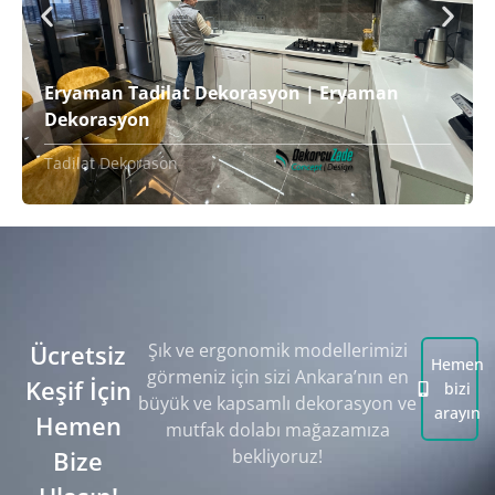
Eryaman Tadilat Dekorasyon | Eryaman
Dekorasyon
Tadilat Dekorason
Ücretsiz
Şık ve ergonomik modellerimizi
Hemen
görmeniz için sizi Ankara’nın en
Keşif İçin
bizi
büyük ve kapsamlı dekorasyon ve
arayın
Hemen
mutfak dolabı mağazamıza
Bize
bekliyoruz!