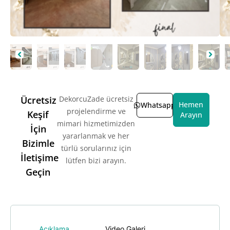
Ücretsiz
DekorcuZade ücretsiz
Hemen
Whatsapp
projelendirme ve
Keşif
Arayın
mimari hizmetimizden
İçin
yararlanmak ve her
Bizimle
türlü sorularınız için
İletişime
lütfen bizi arayın.
Geçin
Açıklama
Video Galeri