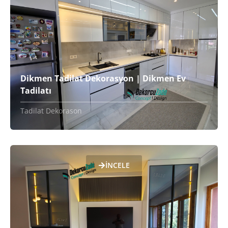
Dikmen Tadilat Dekorasyon | Dikmen Ev
Tadilatı
Tadilat Dekorason
İNCELE