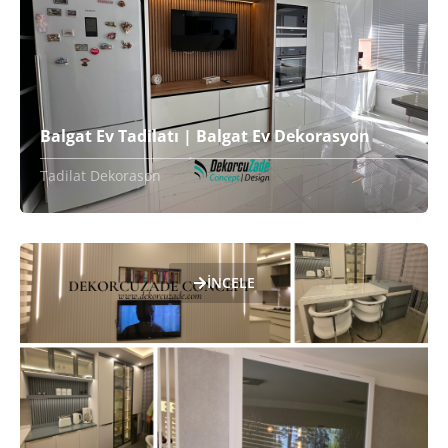
Balgat Ev Tadilatı | Balgat Ev Dekorasyon
Tadilat Dekorason
İNCELE