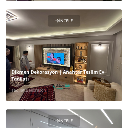
İNCELE
Dikmen Dekorasyon | Anahtar Teslim Ev
Tadilatı
Tadilat Dekorason
İNCELE