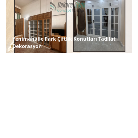
Yenimahalle Park Çiftlik Konutları Tadilat
Dekorasyon
Tadilat Dekorason
İNCELE