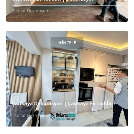
Tadilat Dekorason
İNCELE
Çankaya Dekorasyon | Çankaya Ev Tadilatı
Tadilat Dekorason