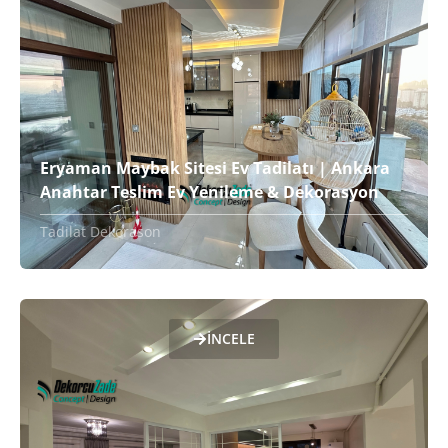
Eryaman Maybak Sitesi Ev Tadilatı | Ankara
Anahtar Teslim Ev Yenileme & Dekorasyon
Tadilat Dekorason
İNCELE