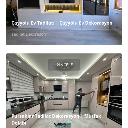
Çayyolu Ev Tadilatı | Çayyolu Ev Dekorasyon
Tadilat Dekorason
İNCELE
Pursaklar Tadilat Dekorasyon | Mutfak
Dolabı