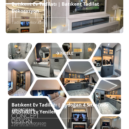
Batıkent Ev Tadilatı | Batıkent Tadilat
Dekorasyon
Tadilat Dekorason
İNCELE
Batıkent Ev Tadilatı | Aydoğan 4 Sitesi’nde
Müstakil Ev Yenileme
Tadilat Dekorason