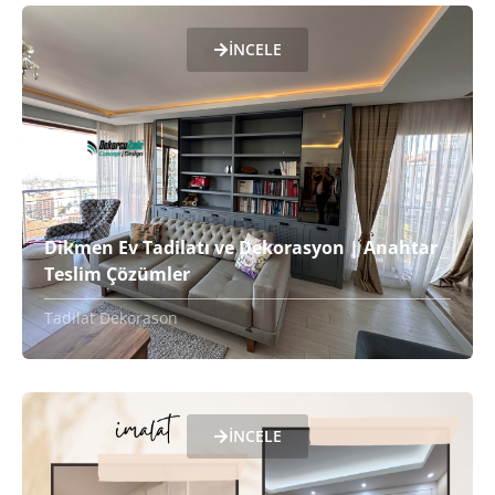
İNCELE
Dikmen Ev Tadilatı ve Dekorasyon | Anahtar
Teslim Çözümler
Tadilat Dekorason
İNCELE