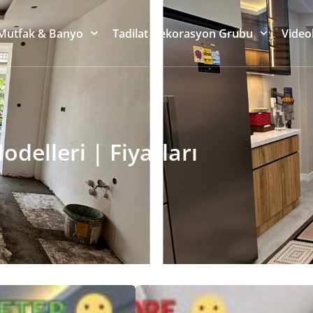
Mutfak & Banyo
Tadilat Dekorasyon Grubu
Video
delleri | Fiyatları
Ücretsiz Keşif
Deko
mima