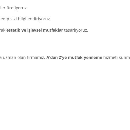
ler üretiyoruz.
edip sizi bilgilendiriyoruz.
rak
estetik ve işlevsel mutfaklar
tasarlıyoruz.
da uzman olan firmamız,
A’dan Z’ye mutfak yenileme
hizmeti sunma