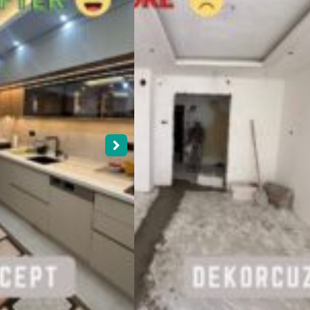
İçin Bizimle
her t
İletişime
aray
Geçin