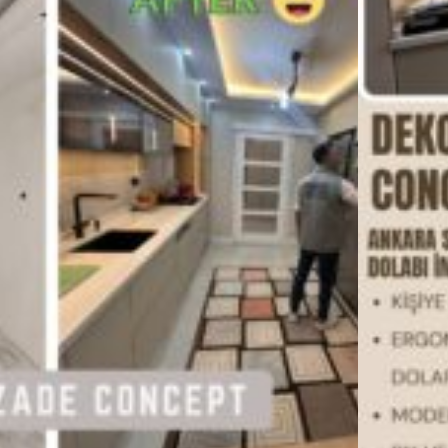
ürlü sorularınız için lütfen bizi
ın.