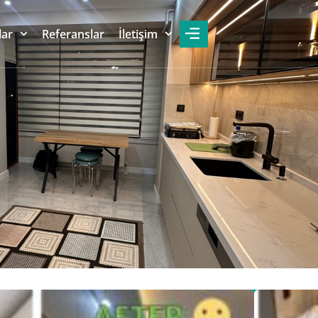
lar
Referanslar
İletişim
rcuZade ücretsiz projelendirme ve
Whatsapp
Hemen
ri hizmetimizden yararlanmak ve
Arayın