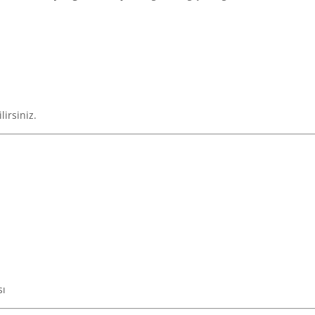
lirsiniz.
sı