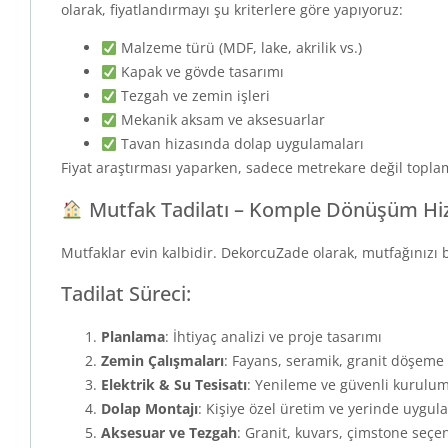
olarak, fiyatlandırmayı şu kriterlere göre yapıyoruz:
Malzeme türü (MDF, lake, akrilik vs.)
Kapak ve gövde tasarımı
Tezgah ve zemin işleri
Mekanik aksam ve aksesuarlar
Tavan hizasında dolap uygulamaları
Fiyat araştırması yaparken, sadece metrekare değil topla
Mutfak Tadilatı – Komple Dönüşüm Hi
Mutfaklar evin kalbidir. DekorcuZade olarak, mutfağınızı 
Tadilat Süreci:
Planlama
: İhtiyaç analizi ve proje tasarımı
Zemin Çalışmaları
: Fayans, seramik, granit döşeme
Elektrik & Su Tesisatı
: Yenileme ve güvenli kurulu
Dolap Montajı
: Kişiye özel üretim ve yerinde uygu
Aksesuar ve Tezgah
: Granit, kuvars, çimstone seçe