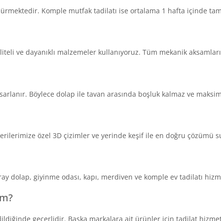
 sürmektedir. Komple mutfak tadilatı ise ortalama 1 hafta içinde ta
kaliteli ve dayanıklı malzemeler kullanıyoruz. Tüm mekanik aksamlar
tasarlanır. Böylece dolap ile tavan arasında boşluk kalmaz ve maks
erilerimize özel 3D çizimler ve yerinde keşif ile en doğru çözümü 
 ray dolap, giyinme odası, kapı, merdiven ve komple ev tadilatı hiz
im?
ldiğinde geçerlidir. Başka markalara ait ürünler için tadilat hizm