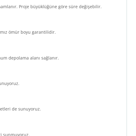
mamlanır. Proje büyüklüğüne göre süre değişebilir.
ımız ömür boyu garantilidir.
imum depolama alanı sağlanır.
sunuyoruz.
metleri de sunuyoruz.
eti sunmuyoruz.