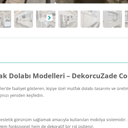
k Dolabı Modelleri – DekorcuZade C
eler’de faaliyet gösteren, kişiye özel mutfak dolabı tasarımı ve ür
ğınızı yeniden keşfedin.
tetik görünüm sağlamak amacıyla kullanılan mobilya sistemidir. Alt
Hem fonksiyonel hem de dekoratif bir rol üstlenir.