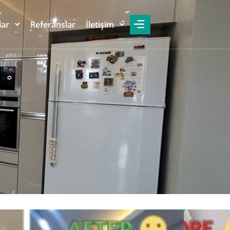
lar
Referanslar
İletişim
rcuZade ücretsiz projelendirme ve
Whatsapp
Hemen
ri hizmetimizden yararlanmak ve
Arayın