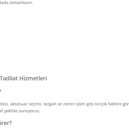
aftada tamamlanır.
Tadilat Hizmetleri
?
alitesi, aksesuar seçimi, tezgah ve zemin işleri gibi birçok faktöre 
faf şekilde sunuyoruz.
ürer?