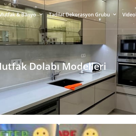
Mutfak & Banyo
Tadilat Dekorasyon Grubu
Video
utfak Dolabı Modelleri
Ücretsiz Keşif
Deko
mima