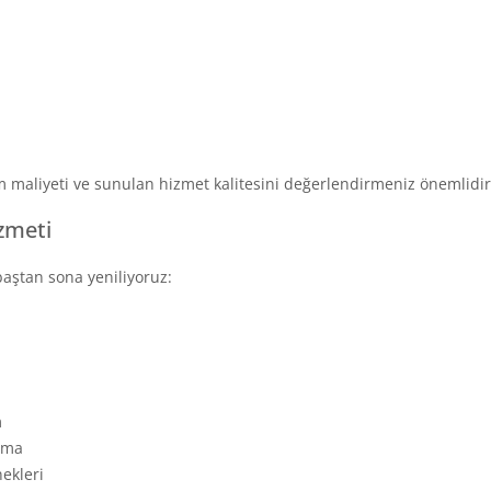
m maliyeti ve sunulan hizmet kalitesini değerlendirmeniz önemlidir
zmeti
baştan sona yeniliyoruz:
m
lama
nekleri