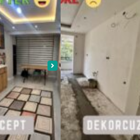
İçin Bizimle
her t
İletişime
aray
Geçin