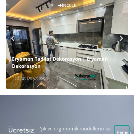
İNCELE
Eryaman Tadilat Dekorasyon | Eryaman
Dekorasyon
Tadilat Dekorason
Ücretsiz
Şık ve ergonomik modellerimizi
Hemen