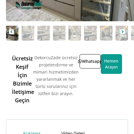
Ücretsiz
DekorcuZade ücretsiz
Hemen
Whatsapp
projelendirme ve
Keşif
Arayın
mimari hizmetimizden
İçin
yararlanmak ve her
Bizimle
türlü sorularınız için
İletişime
lütfen bizi arayın.
Geçin
Açıklama
Video Galeri