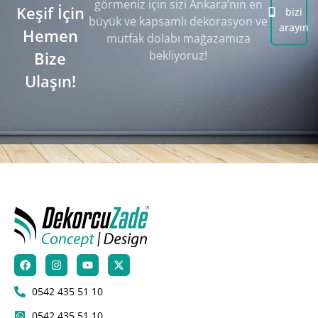
görmeniz için sizi Ankara’nın en
Keşif İçin
bizi
büyük ve kapsamlı dekorasyon ve
arayın
Hemen
mutfak dolabı mağazamıza
Bize
bekliyoruz!
Ulaşın!
0542 435 51 10
0542 435 51 10