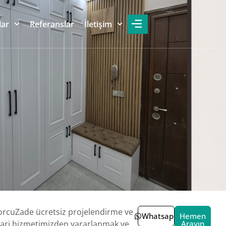
lar
Referanslar
İletişim
rcuZade ücretsiz projelendirme ve
Whatsapp
Hemen
ri hizmetimizden yararlanmak ve
Arayın