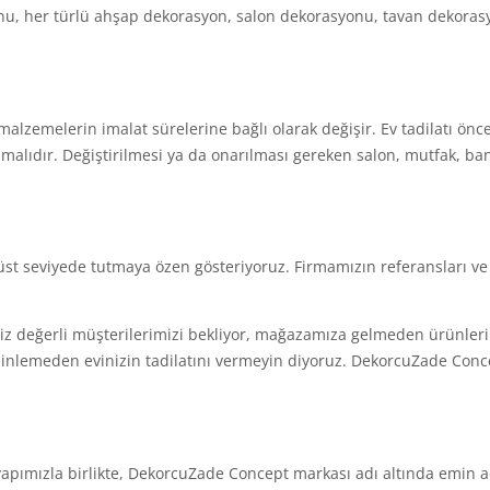
nu, her türlü ahşap dekorasyon, salon dekorasyonu, tavan dekorasy
malzemelerin imalat sürelerine bağlı olarak değişir. Ev tadilatı önce
nmalıdır. Değiştirilmesi ya da onarılması gereken salon, mutfak, bany
 seviyede tutmaya özen gösteriyoruz. Firmamızın referansları ve mü
z değerli müşterilerimizi bekliyor, mağazamıza gelmeden ürünler
lemeden evinizin tadilatını vermeyin diyoruz. DekorcuZade Concept g
yapımızla birlikte, DekorcuZade Concept markası adı altında emin 