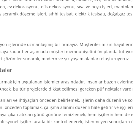
orasyon, ev dekorasyonu, ofis dekorasyonu, sıva ve boya işleri, manto
s seramik döşeme işleri, sıhhi tesisat, elektrik tesisatı, doğalgaz 
yon işlerinde uzmanlaşmış bir firmayız. Müşterilerimizin hayalleri
amaya kadar her aşamada müşteri memnuniyetini ön planda tutuyoruz
erici çözümler sunarak, modern ve şık yaşam alanları oluşturuyoruz.
talar
artırmak için uygulanan işlemler arasındadır. İnsanlar bazen evlerin
Ancak, bu tür projelerde dikkat edilmesi gereken püf noktalar vardı
lanları ve ihtiyaçları önceden belirlemek, işlerin daha düzenli ve so
ı önceden toplamak, çalışma alanını düzenli hale getirir ve işçilerin 
taya çıkan atıkları günü gününe temizlemek, hem işçilerin hem de ev
ofesyonel işçileri arada bir kontrol ederek, istenmeyen sonuçların 