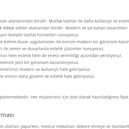
lan alanlarından biridir. Mutfak tadilatı ile daha kullanışlı ve estet
k dikkat edilen alanlardan biridir. Modern ve şık banyo tasarımlar
ayan komple tadilat hizmetleri sunuyoruz.
e bölme duvar uygulamaları ile evinize modern bir görünüm kazan
i ile zemin ve duvarlarda estetik çözümler sunuyoruz.
izi hem estetik hem de enerji verimliliği açısından yeniliyoruz.
e evinize yeni bir görünüm kazandırıyoruz.
nlerinizi modern ve kullanışlı hale getiriyoruz.
e evinizi daha güvenli ve estetik hale getiriyoruz.
ik göstermektedir. Her müşterimiz için özel olarak hazırladığımız fiyat
irması
m alanları yaparken, mevcut mekanları dekore etmeye ve standartla