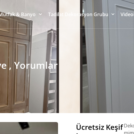
Mutfak & Banyo
Tadilat Dekorasyon Grubu
Video
ye , Yorumlar
Ücretsiz Keşif
Deko
mima