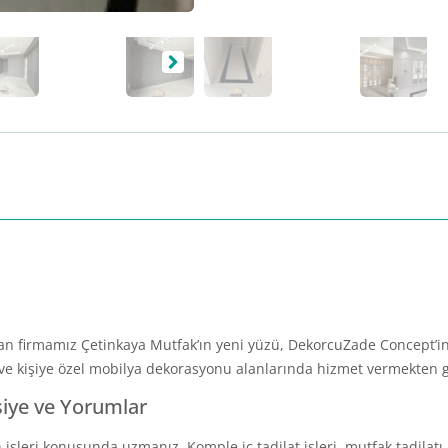
lan firmamız Çetinkaya Mutfak’ın yeni yüzü, DekorcuZade Concept’in
ı ve kişiye özel mobilya dekorasyonu alanlarında hizmet vermekten
siye ve Yorumlar
işleri konusunda uzmanız. Komple iç tadilat işleri, mutfak tadilatı, 