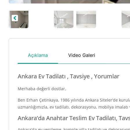
Açıklama
Video Galeri
Ankara Ev Tadilatı , Tavsiye , Yorumlar
Merhaba değerli dostlar,
Ben Erhan Çetinkaya, 1986 yılında Ankara Siteler’de kuru
uzmanlığımızla, ev tadilatı, dekorasyonu, mobilya imalat
Ankara’da Anahtar Teslim Ev Tadilatı, Tav
Ankara’da ev yenileme, komple villa tadilatı ve dekorasyon 