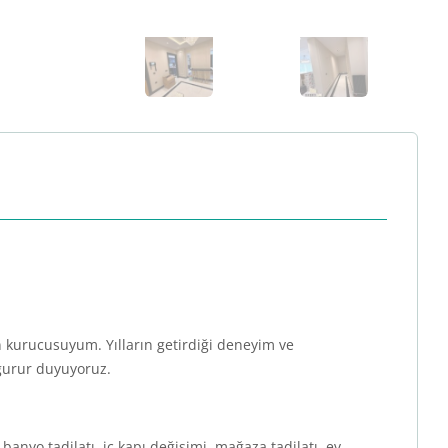
 kurucusuyum. Yılların getirdiği deneyim ve
 gurur duyuyoruz.
banyo tadilatı, iç kapı değişimi, mağaza tadilatı, ev