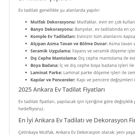
Ev tadilatı genellikle şu alanlarda yapılır:
Mutfak Dekorasyonu:
Mutfaklar, evin en çok kullanı
Banyo Dekorasyonu:
Banyolar, ev tadilatında en ço
Komple Ev Tadilatları:
Evinizin tüm alanlarını kaps
Alçıpan Asma Tavan ve Bölme Duvar:
Asma tavan v
Seramik Uygulama:
Fayans ve seramik döşeme işler
Dış Cephe Mantolama:
Dış cephe mantolama ile evin
Boya Badana:
İç ve dış cephe boya badana işleri il
Laminat Parke:
Laminat parke döşeme işleri ile zemi
Kapılar ve Pencereler:
Kapı ve pencere değişimleri il
2025 Ankara Ev Tadilat Fiyatları
Ev tadilatı fiyatları, yapılacak işin içeriğine göre değişikl
hedefliyoruz.
En İyi Ankara Ev Tadilatı ve Dekorasyon F
Çetinkaya Mutfak, Ankara Ev Dekorasyon olarak; yeni yaşa