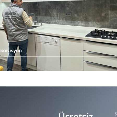
ekorasyon
Ücretsiz
Ş