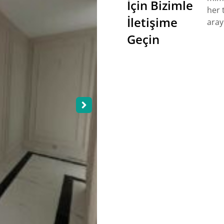
İçin Bizimle
her t
İletişime
aray
Geçin