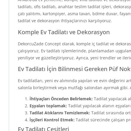
tadilatı, ofis tadilatı, anahtar teslim tadilat işleri, dek
çatı yalıtımı, kartonpiyer, asma tavan, bölme duvar, fayan
tadilat ve dekorasyon ihtiyaçlarınızı karşılıyoruz.
Komple Ev Tadilatı ve Dekorasyon
DekorcuZade Concept olarak, komple iç tadilat ve dekoras
çalışıyoruz. Ev tadilatı işlemlerinde, planlamadan uygul
yeniliyor ve güzelleştiriyoruz. Ayrıca, yeni trendler ve il
Ev Tadilatı İçin Bilinmesi Gereken Püf Nok
Ev tadilatları, yeni ev alımında yapılan ve evin değerini 
salonla birleştirmek veya mutfağı salondan ayırmak gibi. 
İhtiyaçları Önceden Belirlemek:
Tadilat yapılacak a
Eşyaları toplamak:
Tadilat yapılacak alanın eşyaların
Tadilat Atıklarını Temizlemek:
Tadilat sırasında or
İşçileri Kontrol Etmek:
Tadilat sürecinde çalışan pr
Ev Tadilatı Çeşitleri