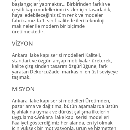
başlangıçlar yapmaktır… Birbirinden farklı ve
çeşitli kapı modellerimizi sizler için tasarladık,
hayal edebileceğiniz tüm renk ve modeler
fabrikamızda 1. sınıf kalitede ileri teknoloji
makineler ile modern bir biçimde
üretilmektedir.
VİZYON
Ankara lake kapı serisi modelleri Kaliteli,
standart ve özgün ahşap mobilyalar üreterek,
kalite çizgisinden tasarım özgürlüğüne, fark
yaratan DekorcuZade markasını en üst seviyeye
taşımak.
MİSYON
Ankara lake kapı serisi modelleri Üretimden,
pazarlama ve dağıtıma, bütün aşamalarda üstün
iş ahlakına uymak ve dürüst çalışma ilkelerini
uygulamak.Ankara lake kapı serisi modelleri
Faaliyet gösterdiğimiz her alanda, en iyi olmak
için yüksek bir motivasyonla, ürün ve hizmetten