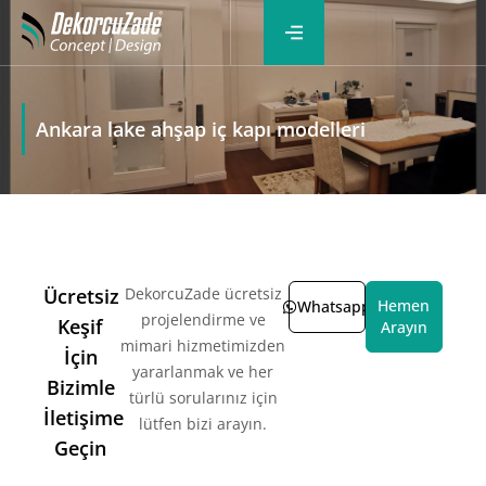
Ankara lake ahşap iç kapı modelleri
Ücretsiz
DekorcuZade ücretsiz
Hemen
Whatsapp
projelendirme ve
Keşif
Arayın
mimari hizmetimizden
İçin
yararlanmak ve her
Bizimle
türlü sorularınız için
İletişime
lütfen bizi arayın.
Geçin