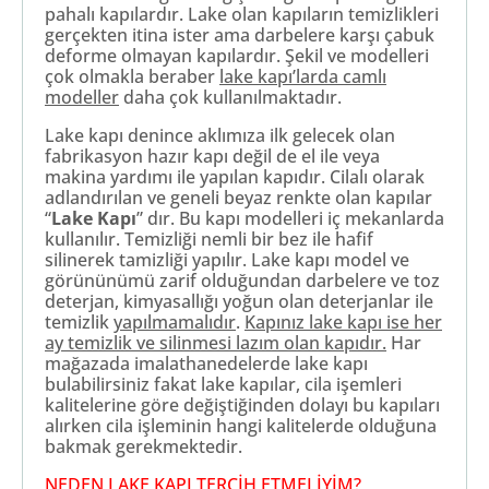
pahalı kapılardır. Lake olan kapıların temizlikleri
gerçekten itina ister ama darbelere karşı çabuk
deforme olmayan kapılardır. Şekil ve modelleri
çok olmakla beraber
lake kapı’larda camlı
modeller
daha çok kullanılmaktadır.
Lake kapı denince aklımıza ilk gelecek olan
fabrikasyon hazır kapı değil de el ile veya
makina yardımı ile yapılan kapıdır. Cilalı olarak
adlandırılan ve geneli beyaz renkte olan kapılar
“
Lake Kapı
” dır. Bu kapı modelleri iç mekanlarda
kullanılır. Temizliği nemli bir bez ile hafif
silinerek tamizliği yapılır. Lake kapı model ve
görününümü zarif olduğundan darbelere ve toz
deterjan, kimyasallığı yoğun olan deterjanlar ile
temizlik
yapılmamalıdır
.
Kapınız lake kapı ise her
ay temizlik ve silinmesi lazım olan kapıdır.
Har
mağazada imalathanedelerde lake kapı
bulabilirsiniz fakat lake kapılar, cila işemleri
kalitelerine göre değiştiğinden dolayı bu kapıları
alırken cila işleminin hangi kalitelerde olduğuna
bakmak gerekmektedir.
NEDEN LAKE KAPI TERCİH ETMELİYİM?