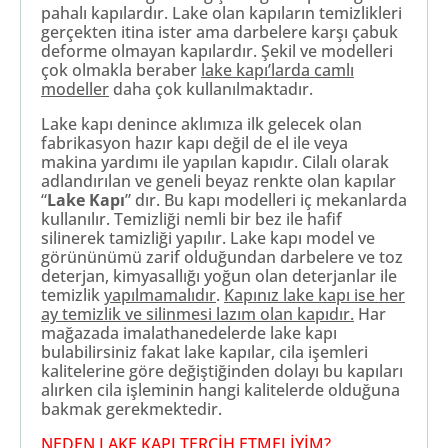
pahalı kapılardır. Lake olan kapıların temizlikleri
gerçekten itina ister ama darbelere karşı çabuk
deforme olmayan kapılardır. Şekil ve modelleri
çok olmakla beraber
lake kapı’larda camlı
modeller
daha çok kullanılmaktadır.
Lake kapı denince aklımıza ilk gelecek olan
fabrikasyon hazır kapı değil de el ile veya
makina yardımı ile yapılan kapıdır. Cilalı olarak
adlandırılan ve geneli beyaz renkte olan kapılar
“
Lake Kapı
” dır. Bu kapı modelleri iç mekanlarda
kullanılır. Temizliği nemli bir bez ile hafif
silinerek tamizliği yapılır. Lake kapı model ve
görününümü zarif olduğundan darbelere ve toz
deterjan, kimyasallığı yoğun olan deterjanlar ile
temizlik
yapılmamalıdır
.
Kapınız lake kapı ise her
ay temizlik ve silinmesi lazım olan kapıdır.
Har
mağazada imalathanedelerde lake kapı
bulabilirsiniz fakat lake kapılar, cila işemleri
kalitelerine göre değiştiğinden dolayı bu kapıları
alırken cila işleminin hangi kalitelerde olduğuna
bakmak gerekmektedir.
NEDEN LAKE KAPI TERCİH ETMELİYİM?