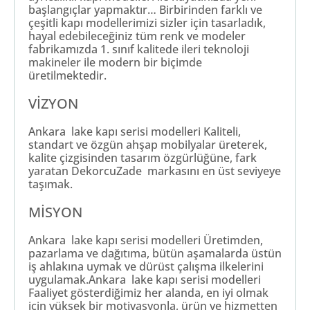
başlangıçlar yapmaktır… Birbirinden farklı ve
çeşitli kapı modellerimizi sizler için tasarladık,
hayal edebileceğiniz tüm renk ve modeler
fabrikamızda 1. sınıf kalitede ileri teknoloji
makineler ile modern bir biçimde
üretilmektedir.
VİZYON
Ankara lake kapı serisi modelleri Kaliteli,
standart ve özgün ahşap mobilyalar üreterek,
kalite çizgisinden tasarım özgürlüğüne, fark
yaratan DekorcuZade markasını en üst seviyeye
taşımak.
MİSYON
Ankara lake kapı serisi modelleri Üretimden,
pazarlama ve dağıtıma, bütün aşamalarda üstün
iş ahlakına uymak ve dürüst çalışma ilkelerini
uygulamak.Ankara lake kapı serisi modelleri
Faaliyet gösterdiğimiz her alanda, en iyi olmak
için yüksek bir motivasyonla, ürün ve hizmetten