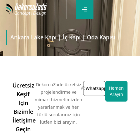
Ankara Lake Kapı | İç Kapı | Oda Kapısı
Ücretsiz
DekorcuZade ücretsiz
Hemen
Whatsapp
projelendirme ve
Keşif
Arayın
mimari hizmetimizden
İçin
yararlanmak ve her
Bizimle
türlü sorularınız için
İletişime
lütfen bizi arayın.
Geçin