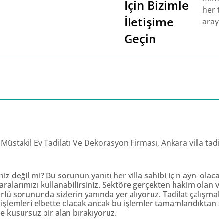
İçin Bizimle
her t
İletişime
aray
Geçin
Müstakil Ev Tadilatı Ve Dekorasyon Firması, Ankara villa tadi
iz değil mi? Bu sorunun yanıtı her villa sahibi için aynı ola
maralarımızı kullanabilirsiniz. Sektöre gerçekten hakim olan 
türlü sorununda sizlerin yanında yer alıyoruz. Tadilat çalışm
işlemleri elbette olacak ancak bu işlemler tamamlandıktan 
re kusursuz bir alan bırakıyoruz.