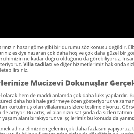
rınızın hasar göme gibi bir durumu söz konusu değildir. Elb
larınız eskiye nazaran çok daha hoş ve çok daha güzel bir g
rcihimizin ne kadar doğru olduğunu da görebiliyoruz. İnsanl
teriyoruz.
Villa tadilatı
ve diğer hizmetlerimiz hakkında sizl
etebilirsiniz.
vlerinize Mucizevi Dokunuşlar Gerçek
el olarak hem de maddi anlamda çok daha lüks yapılardır. B
süreci daha hızlı hale getirmeye özen gösteriyoruz ve zamanı
an kurtulmuş olan villalarınızı sizlere teslime diyoruz. Gör
e artıyor. Bu artış, villalarınızın satışında da sizleri tatmin
r yaşam alanı bırakıyoruz ve işçilerimiz bu konuda da yanınız
ek adına elimizden gelenin çok daha fazlasını yapıyoruz. Uyg