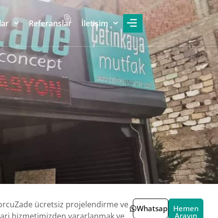
lar
Referanslar
İletişim
rcuZade ücretsiz projelendirme ve
Whatsapp
Hemen
ri hizmetimizden yararlanmak ve
Arayın