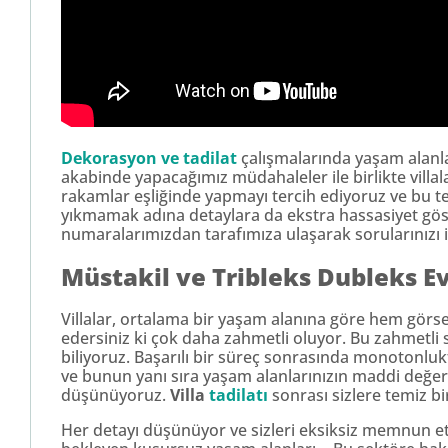
Dekorasyon ve tadilat
çalışmalarında yaşam alanla
akabinde yapacağımız müdahaleler ile birlikte villa
rakamlar eşliğinde yapmayı tercih ediyoruz ve bu te
yıkmamak adına detaylara da ekstra hassasiyet gös
numaralarımızdan tarafımıza ulaşarak sorularınızı il
Müstakil ve Tribleks Dubleks E
Villalar, ortalama bir yaşam alanına göre hem görs
edersiniz ki çok daha zahmetli oluyor. Bu zahmetli 
biliyoruz. Başarılı bir süreç sonrasında monotonlukt
ve bunun yanı sıra yaşam alanlarınızın maddi değeri d
düşünüyoruz.
Villa
tadilatı
sonrası sizlere temiz bi
Her detayı düşünüyor ve sizleri eksiksiz memnun etm