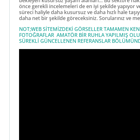
bekleyen kusursuz yaşam alanları… Bu sektöre hakim
önce gerekli incelemeleri de en iyi şekilde yapıyor
süreci haliyle daha kusursuz ve daha hızlı hale taşı
daha net bir şekilde göreceksiniz. Sorularınız ve mer
NOT;WEB SİTEMİZDEKİ GÖRSELLER TAMAMEN KENDİ
FOTOĞRAFLAR AMATÖR BİR RUHLA YAPILMIŞ OLU
SÜREKLİ GÜNCELLENEN REFERANSLAR BÖLÜMÜNDEN