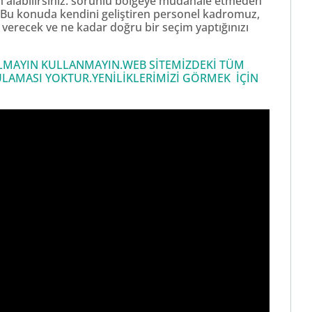
ım alabilirsiniz. sorunlu bölgeye müdahale etmeden
z. Bu konuda kendini geliştiren personel kadromuz,
k verecek ve ne kadar doğru bir seçim yaptığınızı
 ALMAYIN KULLANMAYIN.WEB SİTEMİZDEKİ TÜM
LAMASI YOKTUR.YENİLİKLERİMİZİ GÖRMEK İÇİN