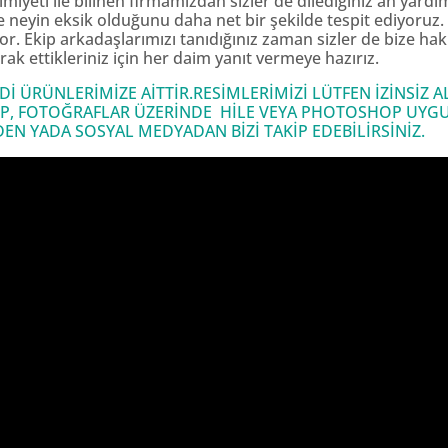
iyeti ile bilinen firmamızdan sizler de dilediğiniz an yard
 ve neyin eksik olduğunu daha net bir şekilde tespit ediyoru
yor. Ekip arkadaşlarımızı tanıdığınız zaman sizler de bize ha
ak ettikleriniz için her daim yanıt vermeye hazırız.
 ÜRÜNLERİMİZE AİTTİR.RESİMLERİMİZİ LÜTFEN İZİNSİZ
P, FOTOĞRAFLAR ÜZERİNDE HİLE VEYA PHOTOSHOP UYGU
 YADA SOSYAL MEDYADAN BİZİ TAKİP EDEBİLİRSİNİZ.