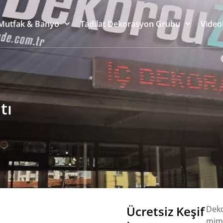
Mutfak & Banyo
Tadilat Dekorasyon Grubu
Video
tı
Ücretsiz Keşif
Deko
mima