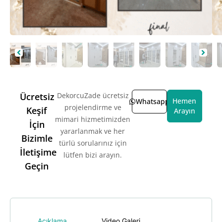
Ücretsiz
DekorcuZade ücretsiz
Hemen
Whatsapp
projelendirme ve
Keşif
Arayın
mimari hizmetimizden
İçin
yararlanmak ve her
Bizimle
türlü sorularınız için
İletişime
lütfen bizi arayın.
Geçin
Açıklama
Video Galeri