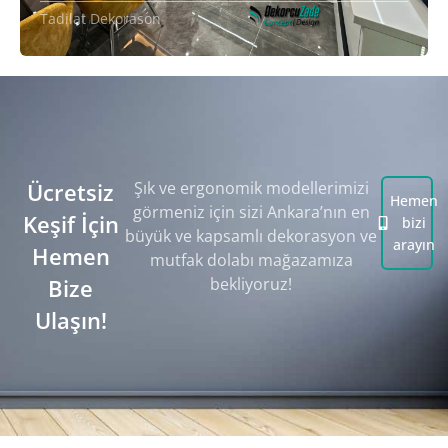
Tadilat Dekorason
Ücretsiz
Şık ve ergonomik modellerimizi
Hemen
görmeniz için sizi Ankara’nın en
Keşif İçin
bizi
büyük ve kapsamlı dekorasyon ve
arayın
Hemen
mutfak dolabı mağazamıza
Bize
bekliyoruz!
Ulaşın!