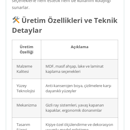
seçeneklerle hem estetik hem de kullanım kolaylığı
sunarlar.
Üretim Özellikleri ve Teknik
Detaylar
Üretim
Açıklama
Özelliği
Malzeme
MDF, masif ahşap, lake ve laminat
Kalitesi
kaplama seçenekleri
Yüzey
Anti-kanserojen boya, çizilmelere karşı
Teknolojisi
dayanıklı yüzeyler
Mekanizma
Gizli ray sistemleri, yavaş kapanan
kapaklar, ergonomik donanımlar
Tasarım
Kişiye özel ölçülendirme ve dekorasyon
Süreci
uyumlu model geliştirme