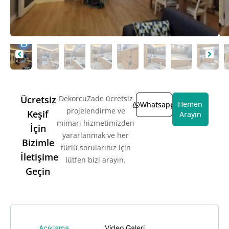
Ücretsiz
DekorcuZade ücretsiz
Hemen
Whatsapp
projelendirme ve
Keşif
Arayın
mimari hizmetimizden
İçin
yararlanmak ve her
Bizimle
türlü sorularınız için
İletişime
lütfen bizi arayın.
Geçin
Açıklama
Video Galeri