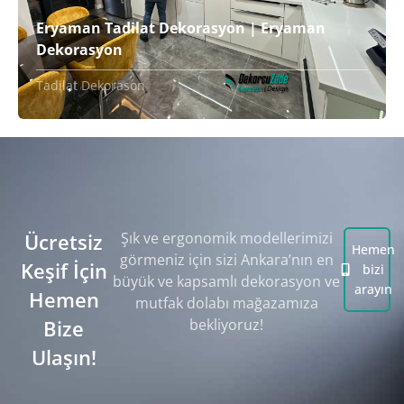
Eryaman Tadilat Dekorasyon | Eryaman
Dekorasyon
Tadilat Dekorason
Ücretsiz
Şık ve ergonomik modellerimizi
Hemen
görmeniz için sizi Ankara’nın en
Keşif İçin
bizi
büyük ve kapsamlı dekorasyon ve
arayın
Hemen
mutfak dolabı mağazamıza
Bize
bekliyoruz!
Ulaşın!