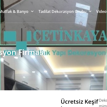
Mutfak & Banyo
Tadilat Dekorasyon Grubu
Video
asyon Firması
Ücretsiz Keşif
Deko
mima