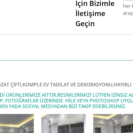
İçin Bizimle
her t
İletişime
aray
Geçin
ÖZAT ÇİFTİ,KOMPLE EV TADİLAT VE DEKORASYONU,HAYIRL
 ÜRÜNLERİMİZE AİTTİR.RESİMLERİMİZİ LÜTFEN İZİNSİZ
P, FOTOĞRAFLAR ÜZERİNDE HİLE VEYA PHOTOSHOP UYGU
 YADA SOSYAL MEDYADAN BİZİ TAKİP EDEBİLİRSİNİZ.