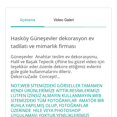
Açıklama
Video Galeri
Hasköy Güneşevler dekorasyon ev
tadilatı ve mimarlık firması
Güneşevler Anahtar teslim ev dekorasyonu,
Halil ve Başak Tepecik çiftine bu güzel video için
teşekkür eder,özenle dekore ettiğimiz evlerini
güle güle kullanmalarını dileriz.
DekorcuZade Concept!…
NOT;WEB SİTEMİZDEKİ GÖRSELLER TAMAMEN
KENDİ ÜRÜNLERİMİZE AİTTİR.RESİMLERİMİZİ
LÜTFEN İZİNSİZ ALMAYIN KULLANMAYIN.WEB
SİTEMİZDEKİ TÜM FOTOĞRAFLAR AMATÖR BİR
RUHLA YAPILMIŞ OLUP, FOTOĞRAFLAR
ÜZERİNDE HİLE VEYA PHOTOSHOP
UYGULAMASI YOKTUR.YENİLİKLERİMİZİ