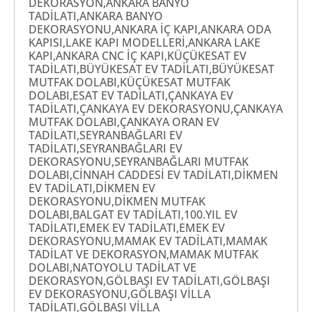
DEKORASYON,ANKARA BANYO
TADİLATI,ANKARA BANYO
DEKORASYONU,ANKARA İÇ KAPI,ANKARA ODA
KAPISI,LAKE KAPI MODELLERİ,ANKARA LAKE
KAPI,ANKARA CNC İÇ KAPI,KÜÇÜKESAT EV
TADİLATI,BÜYÜKESAT EV TADİLATI,BÜYÜKESAT
MUTFAK DOLABI,KÜÇÜKESAT MUTFAK
DOLABI,ESAT EV TADİLATI,ÇANKAYA EV
TADİLATI,ÇANKAYA EV DEKORASYONU,ÇANKAYA
MUTFAK DOLABI,ÇANKAYA ORAN EV
TADİLATI,SEYRANBAĞLARI EV
TADİLATI,SEYRANBAĞLARI EV
DEKORASYONU,SEYRANBAĞLARI MUTFAK
DOLABI,CİNNAH CADDESİ EV TADİLATI,DİKMEN
EV TADİLATI,DİKMEN EV
DEKORASYONU,DİKMEN MUTFAK
DOLABI,BALGAT EV TADİLATI,100.YIL EV
TADİLATI,EMEK EV TADİLATI,EMEK EV
DEKORASYONU,MAMAK EV TADİLATI,MAMAK
TADİLAT VE DEKORASYON,MAMAK MUTFAK
DOLABI,NATOYOLU TADİLAT VE
DEKORASYON,GÖLBAŞI EV TADİLATI,GÖLBAŞI
EV DEKORASYONU,GÖLBAŞI VİLLA
TADİLATI,GÖLBAŞI VİLLA