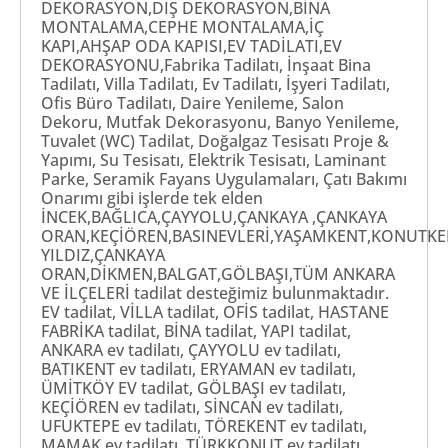
DEKORASYON,DIŞ DEKORASYON,BİNA
MONTALAMA,CEPHE MONTALAMA,İÇ
KAPI,AHŞAP ODA KAPISI,EV TADİLATI,EV
DEKORASYONU,Fabrika Tadilatı, İnşaat Bina
Tadilatı, Villa Tadilatı, Ev Tadilatı, İşyeri Tadilatı,
Ofis Büro Tadilatı, Daire Yenileme, Salon
Dekoru, Mutfak Dekorasyonu, Banyo Yenileme,
Tuvalet (WC) Tadilat, Doğalgaz Tesisatı Proje &
Yapımı, Su Tesisatı, Elektrik Tesisatı, Laminant
Parke, Seramik Fayans Uygulamaları, Çatı Bakımı
Onarımı gibi işlerde tek elden
İNCEK,BAĞLICA,ÇAYYOLU,ÇANKAYA ,ÇANKAYA
ORAN,KEÇİÖREN,BASINEVLERİ,YAŞAMKENT,KONUTKE
YILDIZ,ÇANKAYA
ORAN,DİKMEN,BALGAT,GÖLBAŞI,TÜM ANKARA
VE İLÇELERİ tadilat desteğimiz bulunmaktadır.
EV tadilat, VİLLA tadilat, OFİS tadilat, HASTANE
FABRİKA tadilat, BİNA tadilat, YAPI tadilat,
ANKARA ev tadilatı, ÇAYYOLU ev tadilatı,
BATIKENT ev tadilatı, ERYAMAN ev tadilatı,
ÜMİTKÖY EV tadilat, GÖLBAŞI ev tadilatı,
KEÇİÖREN ev tadilatı, SİNCAN ev tadilatı,
UFUKTEPE ev tadilatı, TÖREKENT ev tadilatı,
MAMAK ev tadilatı, TÜRKKONUT ev tadilatı,