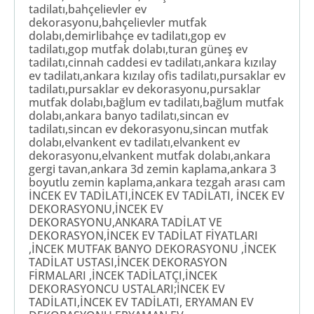
tadilatı,bahçelievler ev
dekorasyonu,bahçelievler mutfak
dolabı,demirlibahçe ev tadilatı,gop ev
tadilatı,gop mutfak dolabı,turan güneş ev
tadilatı,cinnah caddesi ev tadilatı,ankara kızılay
ev tadilatı,ankara kızılay ofis tadilatı,pursaklar ev
tadilatı,pursaklar ev dekorasyonu,pursaklar
mutfak dolabı,bağlum ev tadilatı,bağlum mutfak
dolabı,ankara banyo tadilatı,sincan ev
tadilatı,sincan ev dekorasyonu,sincan mutfak
dolabı,elvankent ev tadilatı,elvankent ev
dekorasyonu,elvankent mutfak dolabı,ankara
gergi tavan,ankara 3d zemin kaplama,ankara 3
boyutlu zemin kaplama,ankara tezgah arası cam
İNCEK EV TADİLATI,İNCEK EV TADİLATI, İNCEK EV
DEKORASYONU,İNCEK EV
DEKORASYONU,ANKARA TADİLAT VE
DEKORASYON,İNCEK EV TADİLAT FİYATLARI
,İNCEK MUTFAK BANYO DEKORASYONU ,İNCEK
TADİLAT USTASI,İNCEK DEKORASYON
FİRMALARI ,İNCEK TADİLATÇI,İNCEK
DEKORASYONCU USTALARI;İNCEK EV
TADİLATI,İNCEK EV TADİLATI, ERYAMAN EV