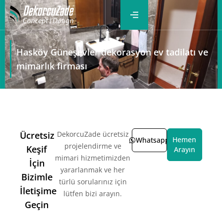
Hasköy Güneşevler dekorasyon ev tadilatı ve
mimarlık firması
Ücretsiz
DekorcuZade ücretsiz
Hemen
Whatsapp
projelendirme ve
Keşif
Arayın
mimari hizmetimizden
İçin
yararlanmak ve her
Bizimle
türlü sorularınız için
İletişime
lütfen bizi arayın.
Geçin