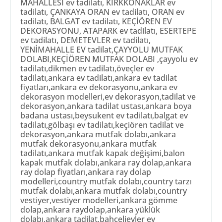
MAHALLESİ ev tadilatı, KIRKKONAKLAR ev
tadilatı, ÇANKAYA ORAN ev tadilatı, ORAN ev
tadilatı, BALGAT ev tadilatı, KEÇİÖREN EV
DEKORASYONU, ATAPARK ev tadilatı, ESERTEPE
ev tadilatı, DEMETEVLER ev tadilatı,
YENİMAHALLE EV tadilat,ÇAYYOLU MUTFAK
DOLABI,KEÇİÖREN MUTFAK DOLABI ,çayyolu ev
tadilatı,dikmen ev tadilatı,öveçler ev
tadilatı,ankara ev tadilatı,ankara ev tadilat
fiyatları,ankara ev dekorasyonu,ankara ev
dekorasyon modelleri,ev dekorasyon,tadilat ve
dekorasyon,ankara tadilat ustası,ankara boya
badana ustası,beysukent ev tadilatı,balgat ev
tadilatı,gölbaşı ev tadilatı,keçiören tadilat ve
dekorasyon,ankara mutfak dolabı,ankara
mutfak dekorasyonu,ankara mutfak
tadilatı,ankara mutfak kapak değişimi,balon
kapak mutfak dolabı,ankara ray dolap,ankara
ray dolap fiyatları,ankara ray dolap
modelleri,country mutfak dolabı,country tarzı
mutfak dolabı,ankara mutfak dolabı,country
vestiyer,vestiyer modelleri,ankara gömme
dolap,ankara raydolap,ankara yüklük
dolabı,ankara tadilat,bahçelievler ev