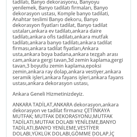
tadilatı, Banyo dekorasyonu, Banyoyu
yenilemek, Banyo tadilatı firmaları, Banyo
dekorasyon ustası, Komple banyo tadilati,
Anahtar teslimi Banyo dekoru, Banyo
dekorasyon fiyatları tadilat, Banyo tadilat
ustaları,ankara ev tadilatı,ankara daire
tadilatı,ankara ofis tadilatı,ankara mutfak
tadilatı,ankara banyo tadilatı,ankara tadilat
firması,ankara tadilat fiyatları,Ankara
usta,ankara boya badana,ankara tezgah arası
cam,ankara gergi tavan,3d zemin kaplama,gergi
tavan,3 boyutlu zemin kaplama,epoksi
zemin,ankara ray dolap,ankara vestiyer,ankara
seramik işleri,ankara fayans işleri,ankara fayans
ustası,ankara dekorasyon ustası,
Ankara Geneli Hizmetinizdeyiz.
ANKARA TADİLAT,ANKARA dekorasyon,ankara
dekorasyon ve tadilat firmanız ÇETİNKAYA
MUTFAK; MUTFAK DEKORASYONU,MUTFAK
TADİLATI,MUTFAK DOLABI YENİLEME,BANYO
TADİLATI,BANYO YENİLEME,VESTİYER
DOLABI,YÜKLÜK DOLABI,GÖMME DOLAP,İÇ