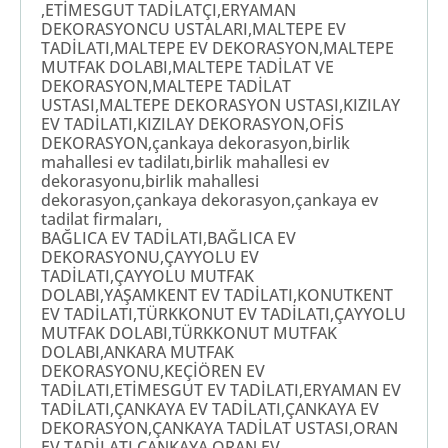
,ETİMESGUT TADİLATÇI,ERYAMAN
DEKORASYONCU USTALARI,MALTEPE EV
TADİLATI,MALTEPE EV DEKORASYON,MALTEPE
MUTFAK DOLABI,MALTEPE TADİLAT VE
DEKORASYON,MALTEPE TADİLAT
USTASI,MALTEPE DEKORASYON USTASI,KIZILAY
EV TADİLATI,KIZILAY DEKORASYON,OFİS
DEKORASYON,çankaya dekorasyon,birlik
mahallesi ev tadilatı,birlik mahallesi ev
dekorasyonu,birlik mahallesi
dekorasyon,çankaya dekorasyon,çankaya ev
tadilat firmaları,
BAĞLICA EV TADİLATI,BAĞLICA EV
DEKORASYONU,ÇAYYOLU EV
TADİLATI,ÇAYYOLU MUTFAK
DOLABI,YAŞAMKENT EV TADİLATI,KONUTKENT
EV TADİLATI,TÜRKKONUT EV TADİLATI,ÇAYYOLU
MUTFAK DOLABI,TÜRKKONUT MUTFAK
DOLABI,ANKARA MUTFAK
DEKORASYONU,KEÇİÖREN EV
TADİLATI,ETİMESGUT EV TADİLATI,ERYAMAN EV
TADİLATI,ÇANKAYA EV TADİLATI,ÇANKAYA EV
DEKORASYON,ÇANKAYA TADİLAT USTASI,ORAN
EV TADİLATI,ÇANKAYA ORAN EV