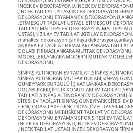
DEKORASYONU,ERYAMAN SPOR SİTESİ EV TADİLATI,
İNCEK EV DEKORASYONU,İNCEK EV DEKORASYONU,
,İNCEK TADİLAT USTASI,İNCEK DEKORASYON FİRMA
DEKORASYONU,ERYAMAN EV DEKORASYONU,ANKARA
,ETİMESGUT TADİLAT USTASI, ETİMESGUT DEKOR
TADİLATI,MALTEPE EV DEKORASYON,MALTEPE MU
USTASI,KIZILAY EV TADİLATI,KIZILAY DEKORASYON,OF
mahallesi dekorasyon,çankaya dekorasyon,çankay
ANKARA EV TADİLAT FİRMALARI-ANKARA TADİLAT
DOLABI FİRMASI,ANKARA MUTFAK DEKORASYONU
MODELLERİ,ANKARA MODERN MUTFAK MODELLERİ,K
DEKORASYONU,
SİNPAŞ ALTINORAN EV TADİLATI,SİNPAŞ ALTINO
SİNPAŞ ALTINORAN MUTFAK DOLABI,SİNPAŞ GÜNE
GÜNEYPARK SÜRGÜLÜ İÇ KAPI,ANKARA DEKORASYO
DOLABI,PARKÇİFTLİK KONUTLARI EV TADİLATI,YE
TADİLATI,SİNPAŞ ALTINORAN EV DEKORASYONU,
SİTESİ EV TADİLATI,SİNPAŞ GÜNEYPARK SİTESİ 
GENÇ ODASI,LAKE GENÇ ODASI,ÖZEL TASARIM GEN
DEKORASYONU,MEBUSKENT TADİLAT VE DEKORASYO
DEKORASYONU,ERYAMAN SPOR SİTESİ EV TADİLATI,
İNCEK EV DEKORASYONU,İNCEK EV DEKORASYONU,
,İNCEK TADİLAT USTASI,İNCEK DEKORASYON FİRMA