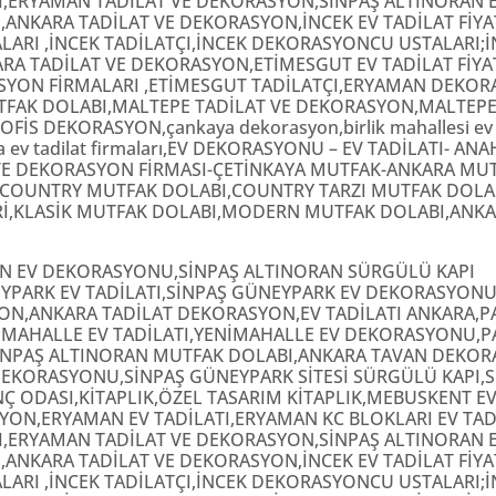
ERYAMAN TADİLAT VE DEKORASYON,SİNPAŞ ALTINORAN EV T
ANKARA TADİLAT VE DEKORASYON,İNCEK EV TADİLAT FİY
LARI ,İNCEK TADİLATÇI,İNCEK DEKORASYONCU USTALARI;İN
 TADİLAT VE DEKORASYON,ETİMESGUT EV TADİLAT FİY
ASYON FİRMALARI ,ETİMESGUT TADİLATÇI,ERYAMAN DEKO
TFAK DOLABI,MALTEPE TADİLAT VE DEKORASYON,MALTEPE
İS DEKORASYON,çankaya dekorasyon,birlik mahallesi ev tadi
a ev tadilat firmaları,EV DEKORASYONU – EV TADİLATI- AN
 VE DEKORASYON FİRMASI-ÇETİNKAYA MUTFAK-ANKARA MUT
,COUNTRY MUTFAK DOLABI,COUNTRY TARZI MUTFAK DOLA
LASİK MUTFAK DOLABI,MODERN MUTFAK DOLABI,ANKARA V
RAN EV DEKORASYONU,SİNPAŞ ALTINORAN SÜRGÜLÜ KAPI
YPARK EV TADİLATI,SİNPAŞ GÜNEYPARK EV DEKORASYONU
N,ANKARA TADİLAT DEKORASYON,EV TADİLATI ANKARA,P
NİMAHALLE EV TADİLATI,YENİMAHALLE EV DEKORASYONU,P
SİNPAŞ ALTINORAN MUTFAK DOLABI,ANKARA TAVAN DEKO
EV DEKORASYONU,SİNPAŞ GÜNEYPARK SİTESİ SÜRGÜLÜ KAPI
Ç ODASI,KİTAPLIK,ÖZEL TASARIM KİTAPLIK,MEBUSKENT E
N,ERYAMAN EV TADİLATI,ERYAMAN KC BLOKLARI EV TADİ
ERYAMAN TADİLAT VE DEKORASYON,SİNPAŞ ALTINORAN EV T
ANKARA TADİLAT VE DEKORASYON,İNCEK EV TADİLAT FİY
LARI ,İNCEK TADİLATÇI,İNCEK DEKORASYONCU USTALARI;İN