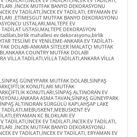
ADİLATI,İNCEK EV TADİLATI,İNCEK EV TADİLATI,
ATLARI ,İNCEK MUTFAK BANYO DEKORASYONU
CEK EV TADİLATI,İNCEK EV TADİLATI, ERYAMAN EV
ATLARI ,ETİMESGUT MUTFAK BANYO DEKORASYONU
RASYONCU USTALARI,MALTEPE EV
 TADİLAT USTASI,MALTEPE DEKORASYON
latı,birlik mahallesi ev dekorasyonu,birlik
AHTAR TESLİMİ EV YENİLEME-ANKARA EV TADİLATI-
FAK DOLABI-ANKARA SİTELER İMALATÇI MUTFAK
BI,ANKARA COUNTRY MUTFAK DOLABI
İLLA TADİLATI,VİLLA TADİLATI,ANKARA VİLLA
,SİNPAŞ GÜNEYPARK MUTFAK DOLABI,SİNPAŞ
ARKÇİFTLİK KONUTLARI MUTFAK
ARKÇİFTLİK KONUTLARI,SİNPAŞ ALTINORAN EV
RASYONU,ANKARA ASMA TAVAN,SİNPAŞ GÜNEYPARK
,SİNPAŞ ALTINORAN SÜRGÜLÜ KAPI,AHŞAP LAKE
V TADİLATI,MEBUSKENT,MEBUSKENT EV
LATI,ERYAMAN KC BLOKLARI EV
ADİLATI,İNCEK EV TADİLATI,İNCEK EV TADİLATI,
ATLARI ,İNCEK MUTFAK BANYO DEKORASYONU
CEK EV TADİLATI,İNCEK EV TADİLATI, ERYAMAN EV