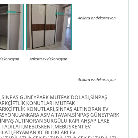
Ankara ev dekorasyon
 dekorasyon
Ankara ev dekorasyon
Ankara ev dekorasyon
,SİNPAŞ GÜNEYPARK MUTFAK DOLABI,SİNPAŞ
ARKÇİFTLİK KONUTLARI MUTFAK
ARKÇİFTLİK KONUTLARI,SİNPAŞ ALTINORAN EV
RASYONU,ANKARA ASMA TAVAN,SİNPAŞ GÜNEYPARK
,SİNPAŞ ALTINORAN SÜRGÜLÜ KAPI,AHŞAP LAKE
V TADİLATI,MEBUSKENT,MEBUSKENT EV
LATI,ERYAMAN KC BLOKLARI EV