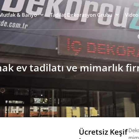
Mutfak & Banyo
Tadilat Dekorasyon Grubu
Video
 ev tadilatı ve mimarlık fi
Ücretsiz Keşif
Deko
mima