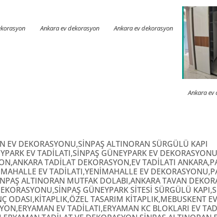
ekorasyon
Ankara ev dekorasyon
Ankara ev dekorasyon
Ankara ev
RAN EV DEKORASYONU,SİNPAŞ ALTINORAN SÜRGÜLÜ KAPI
YPARK EV TADİLATI,SİNPAŞ GÜNEYPARK EV DEKORASYONU
N,ANKARA TADİLAT DEKORASYON,EV TADİLATI ANKARA,P
NİMAHALLE EV TADİLATI,YENİMAHALLE EV DEKORASYONU,P
SİNPAŞ ALTINORAN MUTFAK DOLABI,ANKARA TAVAN DEKO
EV DEKORASYONU,SİNPAŞ GÜNEYPARK SİTESİ SÜRGÜLÜ KAPI
Ç ODASI,KİTAPLIK,ÖZEL TASARIM KİTAPLIK,MEBUSKENT E
N,ERYAMAN EV TADİLATI,ERYAMAN KC BLOKLARI EV TADİ