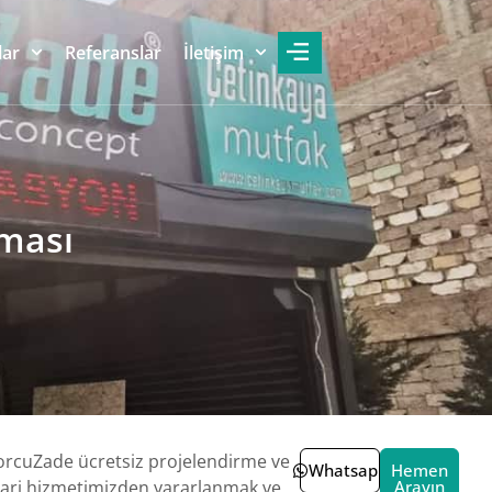
lar
Referanslar
İletişim
rması
rcuZade ücretsiz projelendirme ve
Whatsapp
Hemen
ri hizmetimizden yararlanmak ve
Arayın