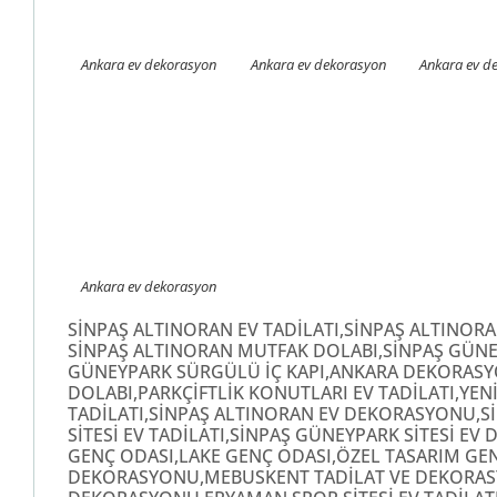
Ankara ev dekorasyon
Ankara ev dekorasyon
Ankara ev d
Ankara ev dekorasyon
SİNPAŞ ALTINORAN EV TADİLATI,SİNPAŞ ALTINO
SİNPAŞ ALTINORAN MUTFAK DOLABI,SİNPAŞ GÜNE
GÜNEYPARK SÜRGÜLÜ İÇ KAPI,ANKARA DEKORASYO
DOLABI,PARKÇİFTLİK KONUTLARI EV TADİLATI,YE
TADİLATI,SİNPAŞ ALTINORAN EV DEKORASYONU,
SİTESİ EV TADİLATI,SİNPAŞ GÜNEYPARK SİTESİ 
GENÇ ODASI,LAKE GENÇ ODASI,ÖZEL TASARIM GEN
DEKORASYONU,MEBUSKENT TADİLAT VE DEKORASYO