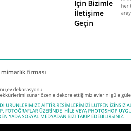
İçin Bizimle
her t
İletişime
aray
Geçin
mimarlık firması
onu,ev dekorasyonu.
ekkürlerimi sunar özenle dekore ettiğimiz evlerini güle güle 
 ÜRÜNLERİMİZE AİTTİR.RESİMLERİMİZİ LÜTFEN İZİNSİZ
P, FOTOĞRAFLAR ÜZERİNDE HİLE VEYA PHOTOSHOP UYGU
 YADA SOSYAL MEDYADAN BİZİ TAKİP EDEBİLİRSİNİZ.