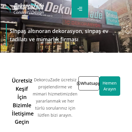
Sinpaş altınoran dekorasyon, sinpaş ev
tadilatı ve mimarlık firması
Ücretsiz
DekorcuZade ücretsiz
Hemen
Whatsapp
projelendirme ve
Keşif
Arayın
mimari hizmetimizden
İçin
yararlanmak ve her
Bizimle
türlü sorularınız için
İletişime
lütfen bizi arayın.
Geçin