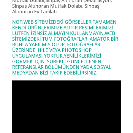
Mutfak Dolabı,Sinpaş Altınoran Dekorasyon,
Sinpaş Altınoran Mutfak Dolabı, Sinpaş
Altınoran Ev Tadilatı
NOT;WEB SİTEMİZDEKİ GÖRSELLER TAMAMEN
KENDİ ÜRÜNLERİMİZE AİTTİR.RESİMLERİMİZİ
LÜTFEN İZİNSİZ ALMAYIN KULLANMAYIN.WEB
SİTEMİZDEKİ TÜM FOTOĞRAFLAR AMATÖR BİR
RUHLA YAPILMIŞ OLUP, FOTOĞRAFLAR
ÜZERİNDE HİLE VEYA PHOTOSHOP
UYGULAMASI YOKTUR.YENİLİKLERİMİZİ
GÖRMEK İÇİN SÜREKLİ GÜNCELLENEN
REFERANSLAR BÖLÜMÜNDEN YADA SOSYAL
MEDYADAN BİZİ TAKİP EDEBİLİRSİNİZ.