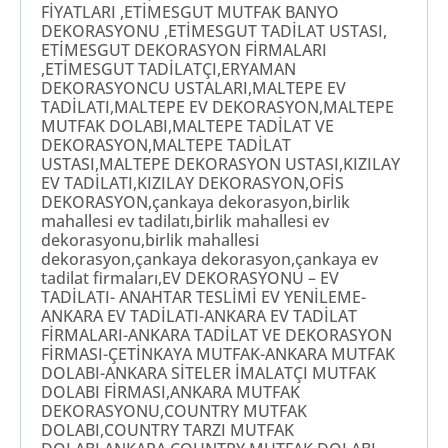
FİYATLARI ,ETİMESGUT MUTFAK BANYO
DEKORASYONU ,ETİMESGUT TADİLAT USTASI,
ETİMESGUT DEKORASYON FİRMALARI
,ETİMESGUT TADİLATÇI,ERYAMAN
DEKORASYONCU USTALARI,MALTEPE EV
TADİLATI,MALTEPE EV DEKORASYON,MALTEPE
MUTFAK DOLABI,MALTEPE TADİLAT VE
DEKORASYON,MALTEPE TADİLAT
USTASI,MALTEPE DEKORASYON USTASI,KIZILAY
EV TADİLATI,KIZILAY DEKORASYON,OFİS
DEKORASYON,çankaya dekorasyon,birlik
mahallesi ev tadilatı,birlik mahallesi ev
dekorasyonu,birlik mahallesi
dekorasyon,çankaya dekorasyon,çankaya ev
tadilat firmaları,EV DEKORASYONU – EV
TADİLATI- ANAHTAR TESLİMİ EV YENİLEME-
ANKARA EV TADİLATI-ANKARA EV TADİLAT
FİRMALARI-ANKARA TADİLAT VE DEKORASYON
FİRMASI-ÇETİNKAYA MUTFAK-ANKARA MUTFAK
DOLABI-ANKARA SİTELER İMALATÇI MUTFAK
DOLABI FİRMASI,ANKARA MUTFAK
DEKORASYONU,COUNTRY MUTFAK
DOLABI,COUNTRY TARZI MUTFAK