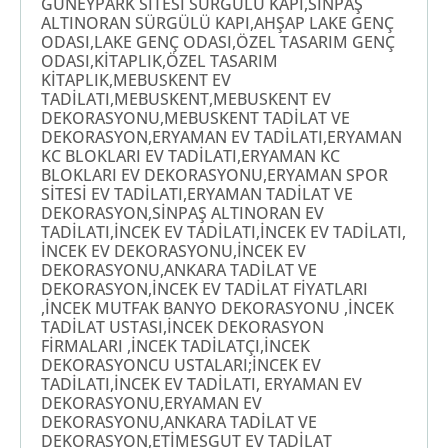
GÜNEYPARK SİTESİ SÜRGÜLÜ KAPI,SİNPAŞ
ALTINORAN SÜRGÜLÜ KAPI,AHŞAP LAKE GENÇ
ODASI,LAKE GENÇ ODASI,ÖZEL TASARIM GENÇ
ODASI,KİTAPLIK,ÖZEL TASARIM
KİTAPLIK,MEBUSKENT EV
TADİLATI,MEBUSKENT,MEBUSKENT EV
DEKORASYONU,MEBUSKENT TADİLAT VE
DEKORASYON,ERYAMAN EV TADİLATI,ERYAMAN
KC BLOKLARI EV TADİLATI,ERYAMAN KC
BLOKLARI EV DEKORASYONU,ERYAMAN SPOR
SİTESİ EV TADİLATI,ERYAMAN TADİLAT VE
DEKORASYON,SİNPAŞ ALTINORAN EV
TADİLATI,İNCEK EV TADİLATI,İNCEK EV TADİLATI,
İNCEK EV DEKORASYONU,İNCEK EV
DEKORASYONU,ANKARA TADİLAT VE
DEKORASYON,İNCEK EV TADİLAT FİYATLARI
,İNCEK MUTFAK BANYO DEKORASYONU ,İNCEK
TADİLAT USTASI,İNCEK DEKORASYON
FİRMALARI ,İNCEK TADİLATÇI,İNCEK
DEKORASYONCU USTALARI;İNCEK EV
TADİLATI,İNCEK EV TADİLATI, ERYAMAN EV
DEKORASYONU,ERYAMAN EV
DEKORASYONU,ANKARA TADİLAT VE
DEKORASYON,ETİMESGUT EV TADİLAT