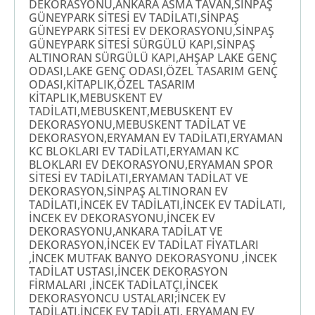
DEKORASYONU,ANKARA ASMA TAVAN,SİNPAŞ
GÜNEYPARK SİTESİ EV TADİLATI,SİNPAŞ
GÜNEYPARK SİTESİ EV DEKORASYONU,SİNPAŞ
GÜNEYPARK SİTESİ SÜRGÜLÜ KAPI,SİNPAŞ
ALTINORAN SÜRGÜLÜ KAPI,AHŞAP LAKE GENÇ
ODASI,LAKE GENÇ ODASI,ÖZEL TASARIM GENÇ
ODASI,KİTAPLIK,ÖZEL TASARIM
KİTAPLIK,MEBUSKENT EV
TADİLATI,MEBUSKENT,MEBUSKENT EV
DEKORASYONU,MEBUSKENT TADİLAT VE
DEKORASYON,ERYAMAN EV TADİLATI,ERYAMAN
KC BLOKLARI EV TADİLATI,ERYAMAN KC
BLOKLARI EV DEKORASYONU,ERYAMAN SPOR
SİTESİ EV TADİLATI,ERYAMAN TADİLAT VE
DEKORASYON,SİNPAŞ ALTINORAN EV
TADİLATI,İNCEK EV TADİLATI,İNCEK EV TADİLATI,
İNCEK EV DEKORASYONU,İNCEK EV
DEKORASYONU,ANKARA TADİLAT VE
DEKORASYON,İNCEK EV TADİLAT FİYATLARI
,İNCEK MUTFAK BANYO DEKORASYONU ,İNCEK
TADİLAT USTASI,İNCEK DEKORASYON
FİRMALARI ,İNCEK TADİLATÇI,İNCEK
DEKORASYONCU USTALARI;İNCEK EV
TADİLATI,İNCEK EV TADİLATI, ERYAMAN EV