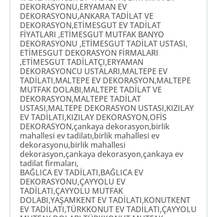
DEKORASYONU,ERYAMAN EV
DEKORASYONU,ANKARA TADİLAT VE
DEKORASYON,ETİMESGUT EV TADİLAT
FİYATLARI ,ETİMESGUT MUTFAK BANYO
DEKORASYONU ,ETİMESGUT TADİLAT USTASI,
ETİMESGUT DEKORASYON FİRMALARI
,ETİMESGUT TADİLATÇI,ERYAMAN
DEKORASYONCU USTALARI,MALTEPE EV
TADİLATI,MALTEPE EV DEKORASYON,MALTEPE
MUTFAK DOLABI,MALTEPE TADİLAT VE
DEKORASYON,MALTEPE TADİLAT
USTASI,MALTEPE DEKORASYON USTASI,KIZILAY
EV TADİLATI,KIZILAY DEKORASYON,OFİS
DEKORASYON,çankaya dekorasyon,birlik
mahallesi ev tadilatı,birlik mahallesi ev
dekorasyonu,birlik mahallesi
dekorasyon,çankaya dekorasyon,çankaya ev
tadilat firmaları,
BAĞLICA EV TADİLATI,BAĞLICA EV
DEKORASYONU,ÇAYYOLU EV
TADİLATI,ÇAYYOLU MUTFAK
DOLABI,YAŞAMKENT EV TADİLATI,KONUTKENT
EV TADİLATI,TÜRKKONUT EV TADİLATI,ÇAYYOLU