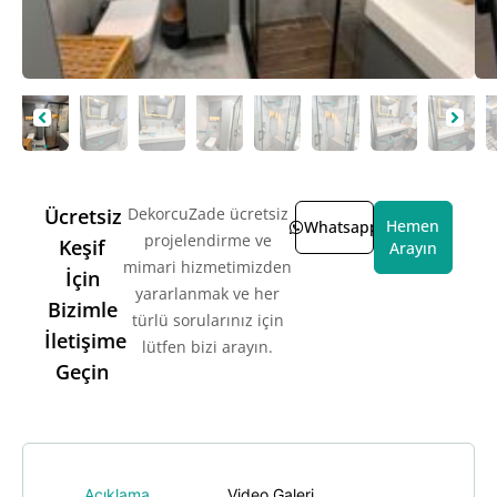
Ücretsiz
DekorcuZade ücretsiz
Hemen
Whatsapp
projelendirme ve
Keşif
Arayın
mimari hizmetimizden
İçin
yararlanmak ve her
Bizimle
türlü sorularınız için
İletişime
lütfen bizi arayın.
Geçin
Açıklama
Video Galeri