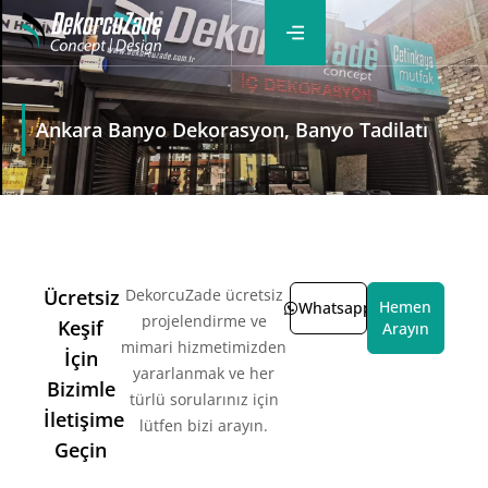
Ankara Banyo Dekorasyon, Banyo Tadilatı
Ücretsiz
DekorcuZade ücretsiz
Hemen
Whatsapp
projelendirme ve
Keşif
Arayın
mimari hizmetimizden
İçin
yararlanmak ve her
Bizimle
türlü sorularınız için
İletişime
lütfen bizi arayın.
Geçin