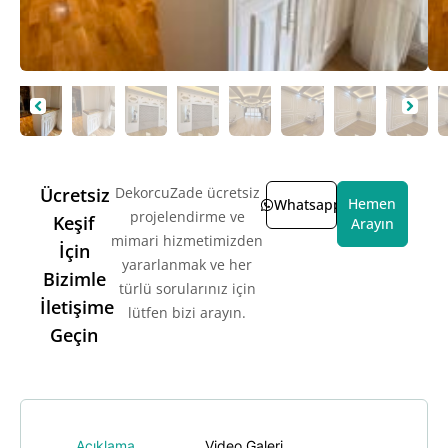
Ücretsiz
DekorcuZade ücretsiz
Hemen
Whatsapp
projelendirme ve
Keşif
Arayın
mimari hizmetimizden
İçin
yararlanmak ve her
Bizimle
türlü sorularınız için
İletişime
lütfen bizi arayın.
Geçin
Açıklama
Video Galeri