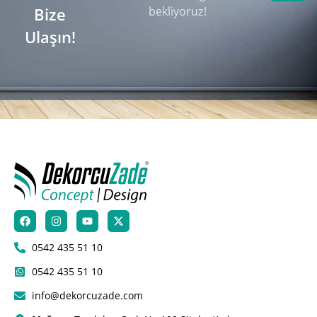
Bize
bekliyoruz!
Ulaşın!
0542 435 51 10
0542 435 51 10
info@dekorcuzade.com