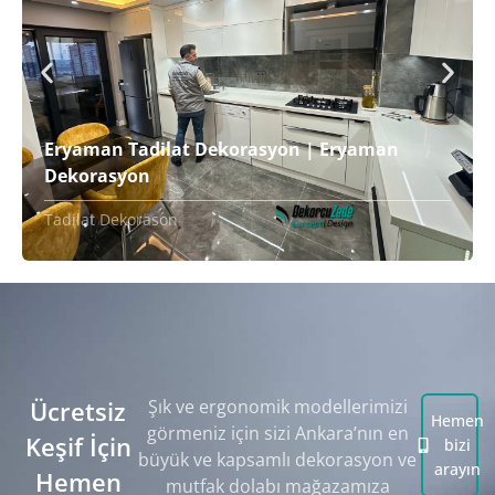
Eryaman Tadilat Dekorasyon | Eryaman
Dekorasyon
Tadilat Dekorason
Ücretsiz
Şık ve ergonomik modellerimizi
Hemen
görmeniz için sizi Ankara’nın en
Keşif İçin
bizi
büyük ve kapsamlı dekorasyon ve
arayın
Hemen
mutfak dolabı mağazamıza