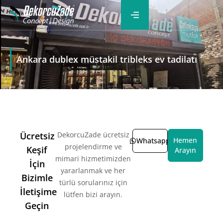
Ankara dublex müstakil tribleks ev tadilatı
Ücretsiz
DekorcuZade ücretsiz
Hemen
Whatsapp
projelendirme ve
Keşif
Arayın
mimari hizmetimizden
İçin
yararlanmak ve her
Bizimle
türlü sorularınız için
İletişime
lütfen bizi arayın.
Geçin