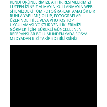
KENDİ ÜRÜNLERİMİZE AİTTİR.RESİMLERİMİZİ
LÜTFEN İZİNSİZ ALMAYIN KULLANMAYIN.WEB
SİTEMİZDEKİ TÜM FOTOĞRAFLAR AMATÖR BİR
RUHLA YAPILMIŞ OLUP, FOTOĞRAFLAR
ÜZERİNDE HİLE VEYA PHOTOSHOP
UYGULAMASI YOKTUR.YENİLİKLERİMİZİ
GÖRMEK İÇİN SÜREKLİ GÜNCELLENEN
REFERANSLAR BÖLÜMÜNDEN YADA SOSYAL
MEDYADAN BİZİ TAKİP EDEBİLİRSİNİZ.