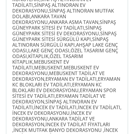
TADİLATI,SİNPAŞ ALTINORAN EV
DEKORASYONU,SİNPAŞ ALTINORAN MUTFAK
DOLABI,ANKARA TAVAN
DEKORASYONU,ANKARA ASMA TAVAN,SİNPAŞ
GÜNEYPARK SİTESİ EV TADİLATI,SİNPAŞ
GÜNEYPARK SİTESİ EV DEKORASYONU,SİNPAŞ
GÜNEYPARK SİTESİ SÜRGÜLÜ KAPI,SİNPAŞ
ALTINORAN SÜRGÜLÜ KAPI,AHŞAP LAKE GENÇ
ODASI,LAKE GENÇ ODASI,ÖZEL TASARIM GENÇ
ODASI,KİTAPLIK,ÖZEL TASARIM
KİTAPLIK,MEBUSKENT EV
TADİLATI,MEBUSKENT,MEBUSKENT EV
DEKORASYONU,MEBUSKENT TADİLAT VE
DEKORASYON,ERYAMAN EV TADİLATI,ERYAMAN
KC BLOKLARI EV TADİLATI,ERYAMAN KC
BLOKLARI EV DEKORASYONU,ERYAMAN SPOR
SİTESİ EV TADİLATI,ERYAMAN TADİLAT VE
DEKORASYON,SİNPAŞ ALTINORAN EV
TADİLATI,İNCEK EV TADİLATI,İNCEK EV TADİLATI,
İNCEK EV DEKORASYONU,İNCEK EV
DEKORASYONU,ANKARA TADİLAT VE
DEKORASYON,İNCEK EV TADİLAT FİYATLARI
,İNCEK MUTFAK BANYO DEKORASYONU ,İNCEK