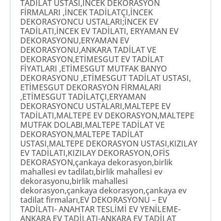
TADİLAT USTASI,İNCEK DEKORASYON
FİRMALARI ,İNCEK TADİLATÇI,İNCEK
DEKORASYONCU USTALARI;İNCEK EV
TADİLATI,İNCEK EV TADİLATI, ERYAMAN EV
DEKORASYONU,ERYAMAN EV
DEKORASYONU,ANKARA TADİLAT VE
DEKORASYON,ETİMESGUT EV TADİLAT
FİYATLARI ,ETİMESGUT MUTFAK BANYO
DEKORASYONU ,ETİMESGUT TADİLAT USTASI,
ETİMESGUT DEKORASYON FİRMALARI
,ETİMESGUT TADİLATÇI,ERYAMAN
DEKORASYONCU USTALARI,MALTEPE EV
TADİLATI,MALTEPE EV DEKORASYON,MALTEPE
MUTFAK DOLABI,MALTEPE TADİLAT VE
DEKORASYON,MALTEPE TADİLAT
USTASI,MALTEPE DEKORASYON USTASI,KIZILAY
EV TADİLATI,KIZILAY DEKORASYON,OFİS
DEKORASYON,çankaya dekorasyon,birlik
mahallesi ev tadilatı,birlik mahallesi ev
dekorasyonu,birlik mahallesi
dekorasyon,çankaya dekorasyon,çankaya ev
tadilat firmaları,EV DEKORASYONU – EV
TADİLATI- ANAHTAR TESLİMİ EV YENİLEME-
ANKARA EV TADİLATI-ANKARA EV TADİLAT