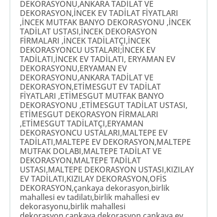
DEKORASYONU,ANKARA TADİLAT VE
DEKORASYON,İNCEK EV TADİLAT FİYATLARI
,İNCEK MUTFAK BANYO DEKORASYONU ,İNCEK
TADİLAT USTASI,İNCEK DEKORASYON
FİRMALARI ,İNCEK TADİLATÇI,İNCEK
DEKORASYONCU USTALARI;İNCEK EV
TADİLATI,İNCEK EV TADİLATI, ERYAMAN EV
DEKORASYONU,ERYAMAN EV
DEKORASYONU,ANKARA TADİLAT VE
DEKORASYON,ETİMESGUT EV TADİLAT
FİYATLARI ,ETİMESGUT MUTFAK BANYO
DEKORASYONU ,ETİMESGUT TADİLAT USTASI,
ETİMESGUT DEKORASYON FİRMALARI
,ETİMESGUT TADİLATÇI,ERYAMAN
DEKORASYONCU USTALARI,MALTEPE EV
TADİLATI,MALTEPE EV DEKORASYON,MALTEPE
MUTFAK DOLABI,MALTEPE TADİLAT VE
DEKORASYON,MALTEPE TADİLAT
USTASI,MALTEPE DEKORASYON USTASI,KIZILAY
EV TADİLATI,KIZILAY DEKORASYON,OFİS
DEKORASYON,çankaya dekorasyon,birlik
mahallesi ev tadilatı,birlik mahallesi ev
dekorasyonu,birlik mahallesi
dekorasyon,çankaya dekorasyon,çankaya ev