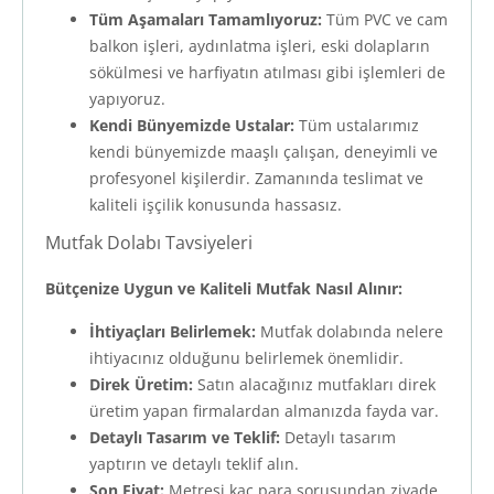
Tüm Aşamaları Tamamlıyoruz:
Tüm PVC ve cam
balkon işleri, aydınlatma işleri, eski dolapların
sökülmesi ve harfiyatın atılması gibi işlemleri de
yapıyoruz.
Kendi Bünyemizde Ustalar:
Tüm ustalarımız
kendi bünyemizde maaşlı çalışan, deneyimli ve
profesyonel kişilerdir. Zamanında teslimat ve
kaliteli işçilik konusunda hassasız.
Mutfak Dolabı Tavsiyeleri
Bütçenize Uygun ve Kaliteli Mutfak Nasıl Alınır:
İhtiyaçları Belirlemek:
Mutfak dolabında nelere
ihtiyacınız olduğunu belirlemek önemlidir.
Direk Üretim:
Satın alacağınız mutfakları direk
üretim yapan firmalardan almanızda fayda var.
Detaylı Tasarım ve Teklif:
Detaylı tasarım
yaptırın ve detaylı teklif alın.
Son Fiyat:
Metresi kaç para sorusundan ziyade,