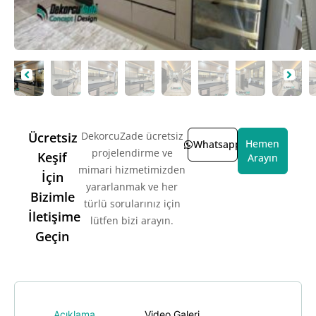
Ücretsiz
DekorcuZade ücretsiz
Hemen
Whatsapp
projelendirme ve
Keşif
Arayın
mimari hizmetimizden
İçin
yararlanmak ve her
Bizimle
türlü sorularınız için
İletişime
lütfen bizi arayın.
Geçin
Açıklama
Video Galeri