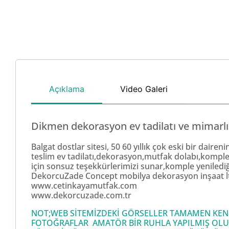
Açıklama
Video Galeri
Dikmen dekorasyon ev tadilatı ve mimarlı
Balgat dostlar sitesi, 50 60 yıllık çok eski bir dair
teslim ev tadilatı,dekorasyon,mutfak dolabı,komple f
için sonsuz teşekkürlerimizi sunar,komple yenilediği
DekorcuZade Concept mobilya dekorasyon inşaat lt
www.cetinkayamutfak.com
www.dekorcuzade.com.tr
NOT;WEB SİTEMİZDEKİ GÖRSELLER TAMAMEN KENDİ
FOTOĞRAFLAR AMATÖR BİR RUHLA YAPILMIŞ OLU