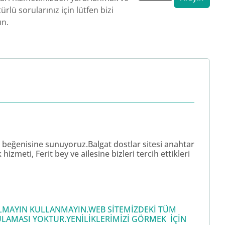
ürlü sorularınız için lütfen bizi
ın.
zin beğenisine sunuyoruz.Balgat dostlar sitesi anahtar
meti, Ferit bey ve ailesine bizleri tercih ettikleri
 ALMAYIN KULLANMAYIN.WEB SİTEMİZDEKİ TÜM
LAMASI YOKTUR.YENİLİKLERİMİZİ GÖRMEK İÇİN