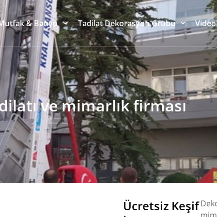
Mutfak & Banyo
Tadilat Dekorasyon Grubu
Video
ilatı ve mimarlık firması
Ücretsiz Keşif
Deko
mima