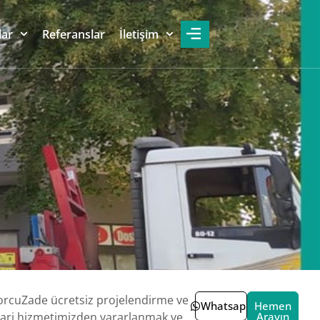
lar
Referanslar
İletişim
rcuZade ücretsiz projelendirme ve
Whatsapp
Hemen
ri hizmetimizden yararlanmak ve
Arayın