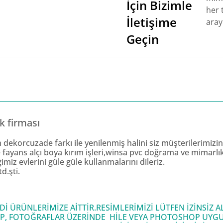
İçin Bizimle
her t
İletişime
aray
Geçin
k firması
enin dekorcuzade farkı ile yenilenmiş halini siz müşterilerimi
ayans alçı boya kırım işleri,winsa pvc doğrama ve mimarlık hiz
miz evlerini güle güle kullanmalarını dileriz.
d.şti.
 ÜRÜNLERİMİZE AİTTİR.RESİMLERİMİZİ LÜTFEN İZİNSİZ
P, FOTOĞRAFLAR ÜZERİNDE HİLE VEYA PHOTOSHOP UYGU