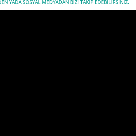
 YADA SOSYAL MEDYADAN BİZİ TAKİP EDEBİLİRSİNİZ.