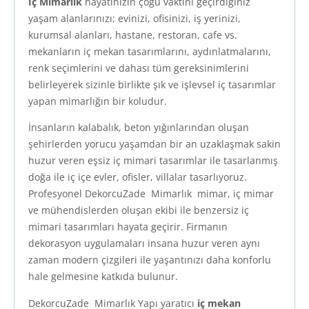
İç Mimarlık
hayatınızın çoğu vaktini geçirdiğiniz
yaşam alanlarınızı; evinizi, ofisinizi, iş yerinizi,
kurumsal alanları, hastane, restoran, cafe vs.
mekanların iç mekan tasarımlarını, aydınlatmalarını,
renk seçimlerini ve dahası tüm gereksinimlerini
belirleyerek sizinle birlikte şık ve işlevsel iç tasarımlar
yapan mimarlığın bir koludur.
İnsanların kalabalık, beton yığınlarından oluşan
şehirlerden yorucu yaşamdan bir an uzaklaşmak sakin
huzur veren eşsiz iç mimari tasarımlar ile tasarlanmış
doğa ile iç içe evler, ofisler, villalar tasarlıyoruz.
Profesyonel DekorcuZade Mimarlık mimar, iç mimar
ve mühendislerden oluşan ekibi ile benzersiz iç
mimari tasarımları hayata geçirir. Firmanın
dekorasyon uygulamaları insana huzur veren aynı
zaman modern çizgileri ile yaşantınızı daha konforlu
hale gelmesine katkıda bulunur.
DekorcuZade Mimarlık Yapı yaratıcı
iç mekan