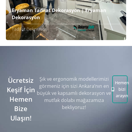
Eryaman Tadilat Dekorasyon | Eryaman
Dekorasyon
Tadilat Dekorason
Ücretsiz
Şık ve ergonomik modellerimizi
Hemen
görmeniz için sizi Ankara’nın en
Keşif İçin
bizi
büyük ve kapsamlı dekorasyon ve
arayın
Hemen
mutfak dolabı mağazamıza
Bize
bekliyoruz!
Ulaşın!