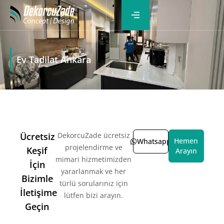
Ev Tadilat Ankara
Ücretsiz
DekorcuZade ücretsiz
Hemen
Whatsapp
projelendirme ve
Keşif
Arayın
mimari hizmetimizden
İçin
yararlanmak ve her
Bizimle
türlü sorularınız için
İletişime
lütfen bizi arayın.
Geçin