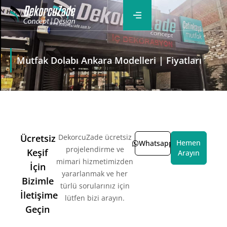
Mutfak Dolabı Ankara Modelleri | Fiyatları
Ücretsiz
DekorcuZade ücretsiz
Hemen
Whatsapp
projelendirme ve
Keşif
Arayın
mimari hizmetimizden
İçin
yararlanmak ve her
Bizimle
türlü sorularınız için
İletişime
lütfen bizi arayın.
Geçin