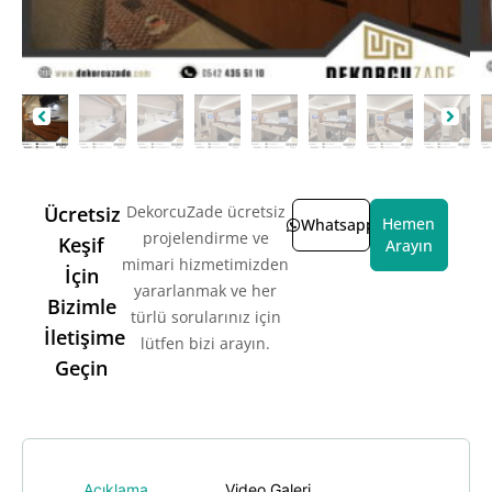
Ücretsiz
DekorcuZade ücretsiz
Hemen
Whatsapp
projelendirme ve
Keşif
Arayın
mimari hizmetimizden
İçin
yararlanmak ve her
Bizimle
türlü sorularınız için
İletişime
lütfen bizi arayın.
Geçin
Açıklama
Video Galeri