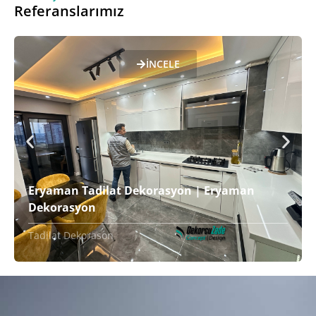
Referanslarımız
İNCELE
Eryaman Tadilat Dekorasyon | Eryaman
Dekorasyon
Tadilat Dekorason