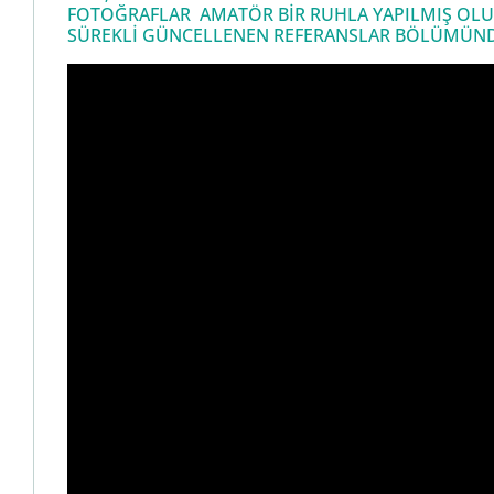
FOTOĞRAFLAR AMATÖR BİR RUHLA YAPILMIŞ OLU
SÜREKLİ GÜNCELLENEN REFERANSLAR BÖLÜMÜNDEN