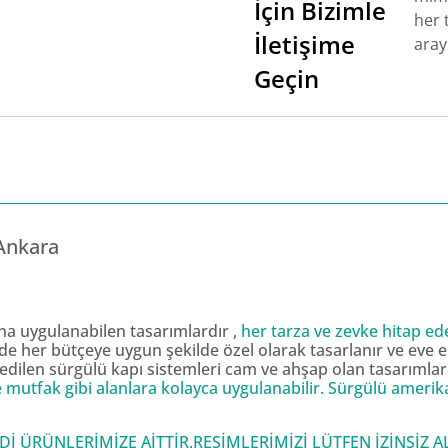
İçin Bizimle
her t
İletişime
aray
Geçin
 Ankara
na uygulanabilen tasarımlardır ,
her tarza ve zevke hitap ed
erde her bütçeye uygun şekilde özel olarak tasarlanır ve eve
h edilen sürgülü kapı sistemleri cam ve ahşap olan tasarımlar
ı ve mutfak gibi alanlara kolayca uygulanabilir. Sürgülü ameri
 ÜRÜNLERİMİZE AİTTİR.RESİMLERİMİZİ LÜTFEN İZİNSİZ