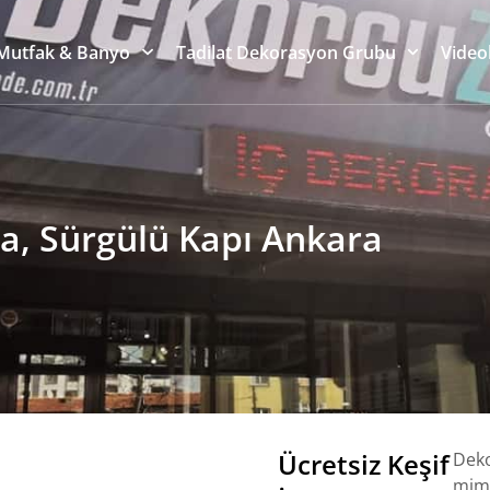
Mutfak & Banyo
Tadilat Dekorasyon Grubu
Video
a, Sürgülü Kapı Ankara
Ücretsiz Keşif
Deko
mima