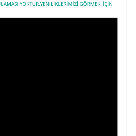
LAMASI YOKTUR.YENİLİKLERİMİZİ GÖRMEK İÇİN