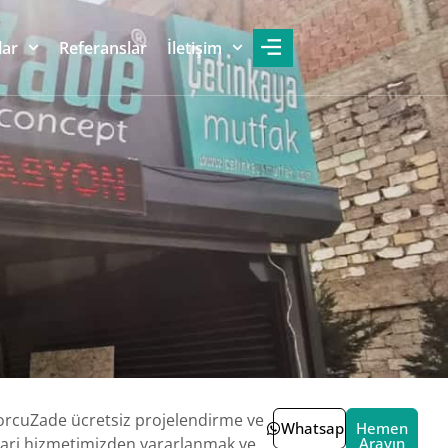
lar
Referanslar
İletişim
rcuZade ücretsiz projelendirme ve
Whatsapp
Hemen
ri hizmetimizden yararlanmak ve
Arayın