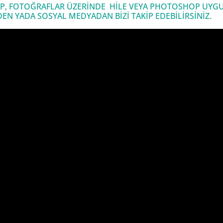
P, FOTOĞRAFLAR ÜZERİNDE HİLE VEYA PHOTOSHOP UYGU
 YADA SOSYAL MEDYADAN BİZİ TAKİP EDEBİLİRSİNİZ.